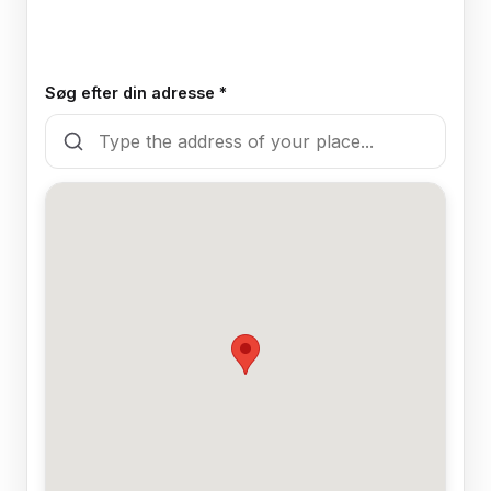
Søg efter din adresse *
🍽️
Ja, der er en hundevenlig restaurant
❌
Nej, restauranten er ikke hundevenlig /
ingen restaurant