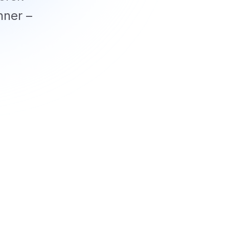
nner –