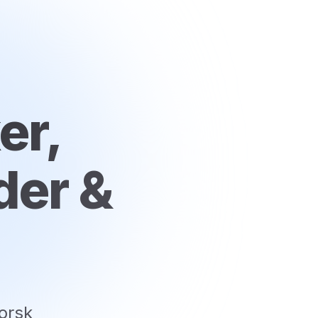
er,
der &
orsk