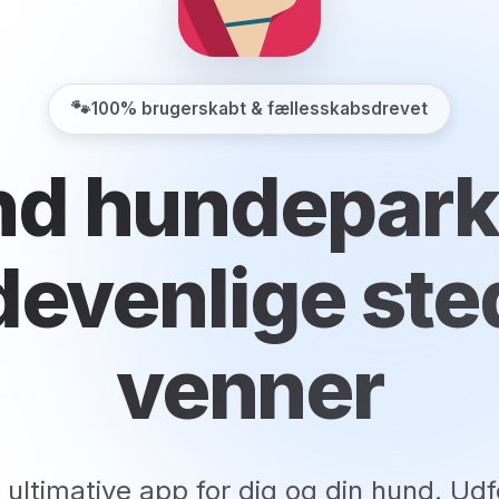
🐾
100% brugerskabt & fællesskabsdrevet
nd hundepark
evenlige ste
venner
 ultimative app for dig og din hund. Udf