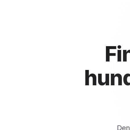
Fi
hund
Den