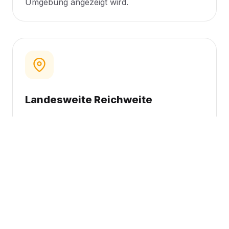
Umgebung angezeigt wird.
Landesweite Reichweite
Es besteht auch die Möglichkeit, eine
landesweite Präsenz zu wählen, wenn der
Sponsor alle Hundebesitzer im ganzen Land
erreichen möchte.