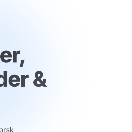
er,
der &
orsk