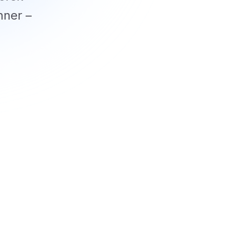
nner –