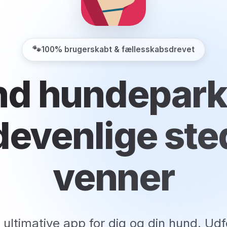
🐾
100% brugerskabt & fællesskabsdrevet
nd hundepark
evenlige ste
venner
 ultimative app for dig og din hund. Udf