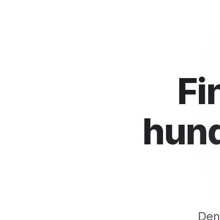
Fi
hund
Den