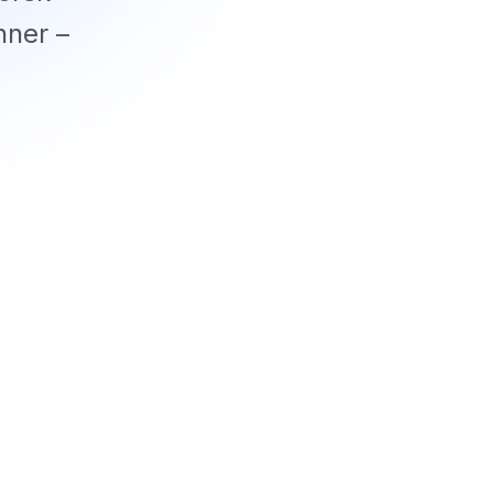
nner –