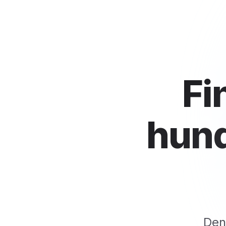
Fi
hund
Den