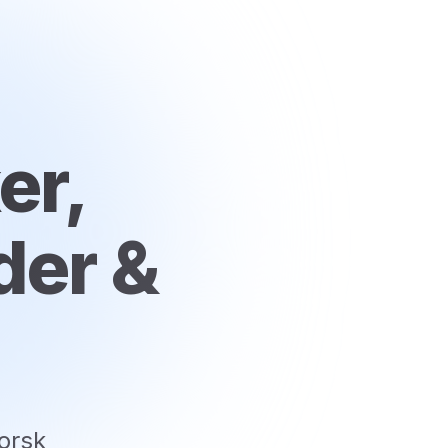
er,
der &
orsk