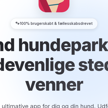
🐾
100% brugerskabt & fællesskabsdrevet
nd hundepark
evenlige ste
venner
 ultimative app for dig og din hund. Udf