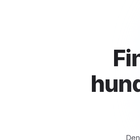
Fi
hund
Den