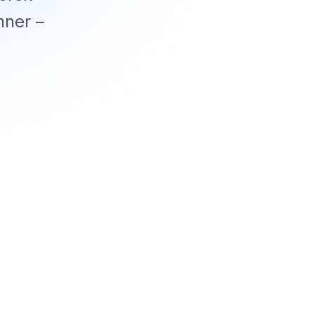
nner –