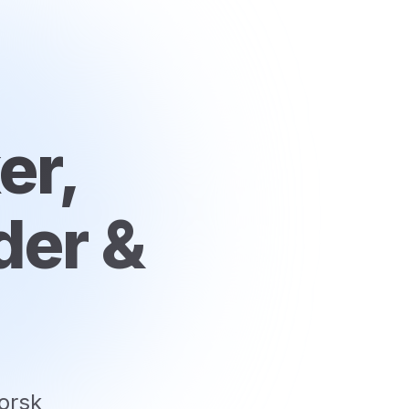
er,
der &
orsk