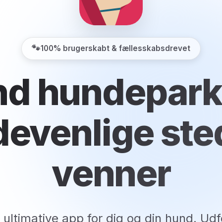
🐾
100% brugerskabt & fællesskabsdrevet
nd hundepark
evenlige ste
venner
 ultimative app for dig og din hund. Udf