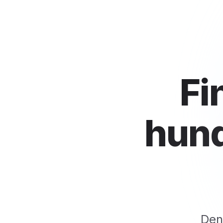
Fi
hund
Den