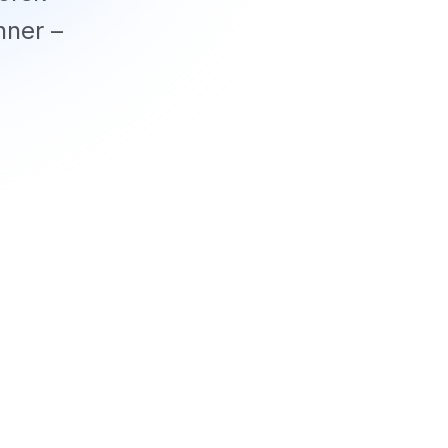
nner –