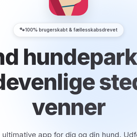
🐾
100% brugerskabt & fællesskabsdrevet
nd hundepark
evenlige ste
venner
 ultimative app for dig og din hund. Udf