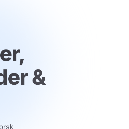
er,
der &
orsk