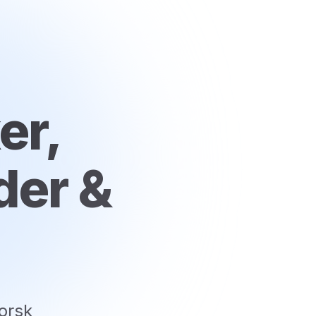
er,
der &
orsk