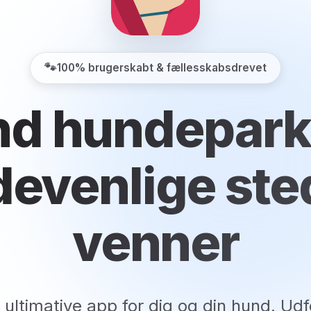
🐾
100% brugerskabt & fællesskabsdrevet
nd hundepark
evenlige ste
venner
 ultimative app for dig og din hund. Udf