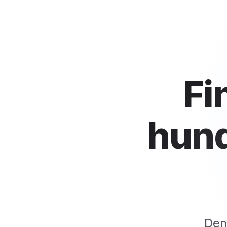
Fi
hund
Den