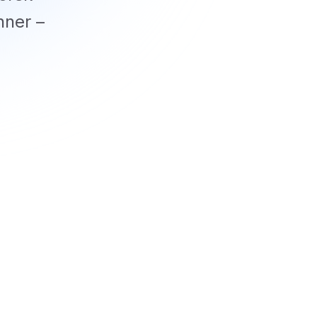
nner –