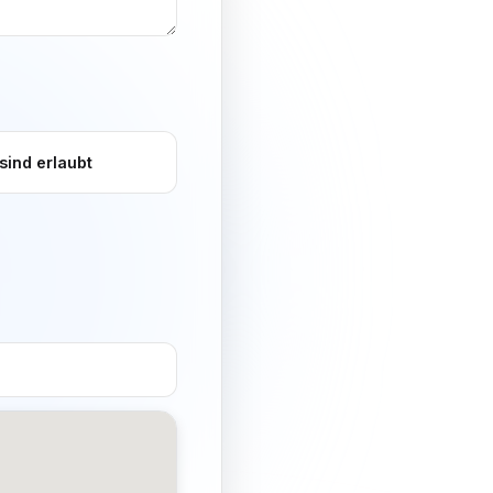
sind erlaubt
icht hundefreundlich
urant