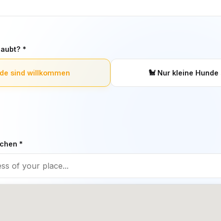
aubt? *
de sind willkommen
🐩
Nur kleine Hunde 
chen *
hundefreundliches Restaurant
❌
Nein, das Restaurant ist n
/ kein Resta