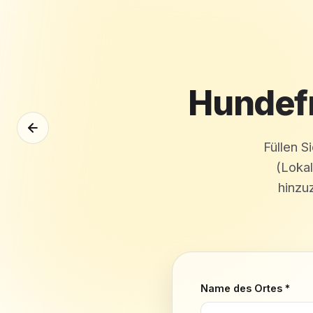
Hundefr
Füllen S
(Loka
hinzu
Name des Ortes *