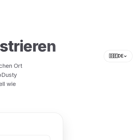
strieren
🇩🇪
DE
ichen Ort
oDusty
ll wie